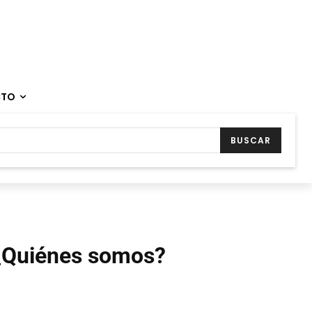
CTO
BUSCAR
¿Quiénes somos?