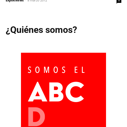
ExpokNews
-
8 marzo 2012
0
¿Quiénes somos?