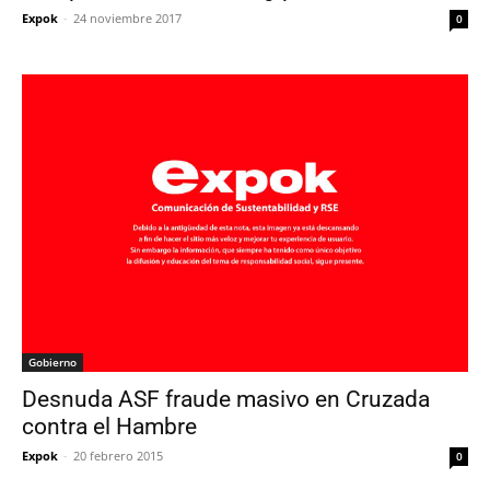
Expok
-
24 noviembre 2017
0
Gobierno
Desnuda ASF fraude masivo en Cruzada
contra el Hambre
Expok
-
20 febrero 2015
0