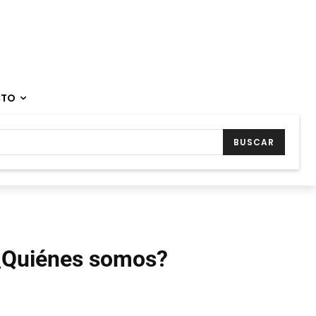
CTO
BUSCAR
¿Quiénes somos?