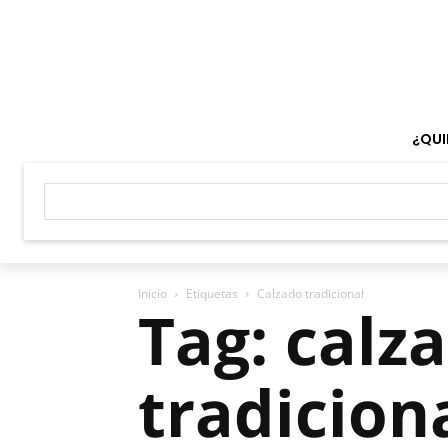
¿QUI
Inicio
Etiquetas
Calzado tradicional
Tag: calz
tradicion