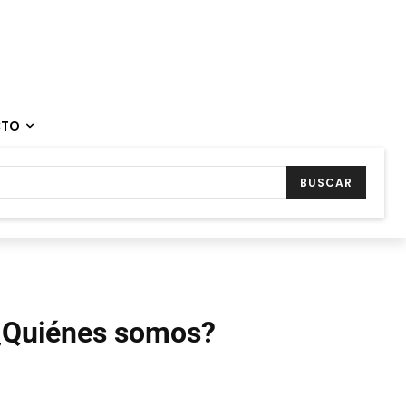
CTO
BUSCAR
¿Quiénes somos?