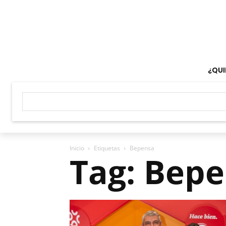
¿QUI
Inicio
Etiquetas
Bepensa
Tag: Bep