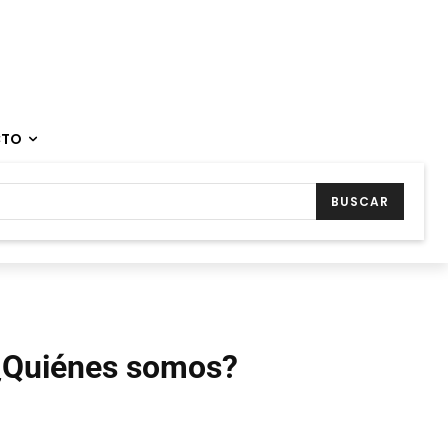
CTO
BUSCAR
¿Quiénes somos?