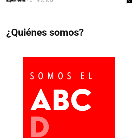
ExpokNews
-
21 marzo 2013
0
¿Quiénes somos?