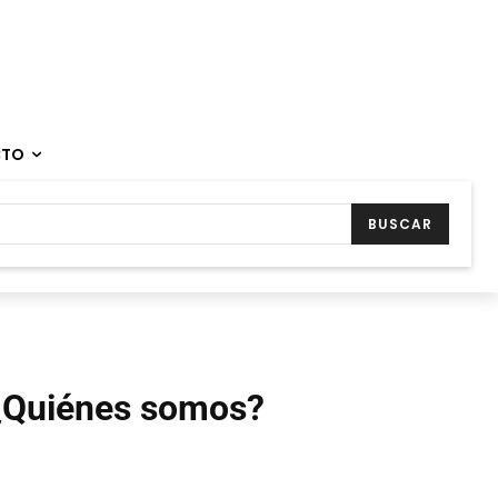
CTO
BUSCAR
¿Quiénes somos?