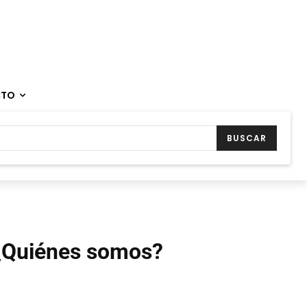
CTO
BUSCAR
¿Quiénes somos?