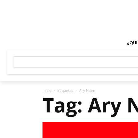
¿QUI
Inicio
Etiquetas
Ary Naïm
Tag: Ary 