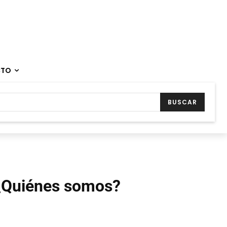
CTO
BUSCAR
¿Quiénes somos?