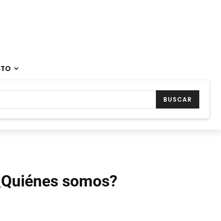
CTO
BUSCAR
¿Quiénes somos?