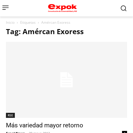
Inicio
Etiquetas
Amércan Exoress
Tag: Amércan Exoress
RSE
Más variedad mayor retorno