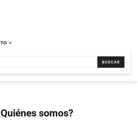
CTO
BUSCAR
¿Quiénes somos?