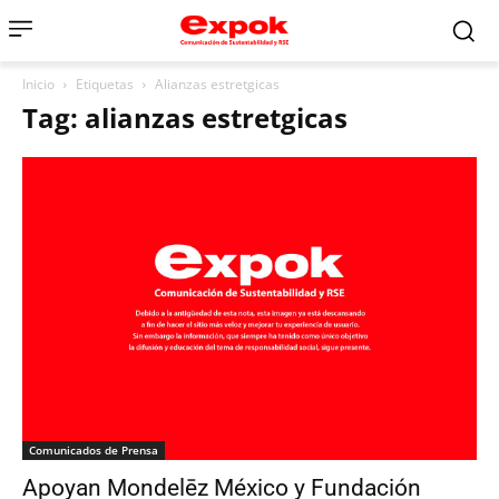
Inicio
Etiquetas
Alianzas estretgicas
Tag: alianzas estretgicas
Comunicados de Prensa
Apoyan Mondelēz México y Fundación