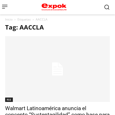
Inicio
Etiquetas
AACCLA
Tag: AACCLA
RSE
Walmart Latinoamérica anuncia el
concepto “Sustentagilidad” como base para