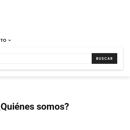
CTO
BUSCAR
¿Quiénes somos?