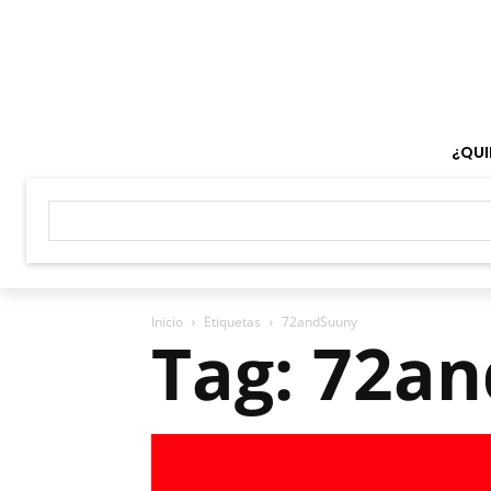
¿QUI
Inicio
Etiquetas
72andSuuny
Tag: 72a