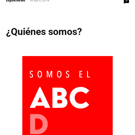
ExpokNews
-
16 abril 2014
0
¿Quiénes somos?