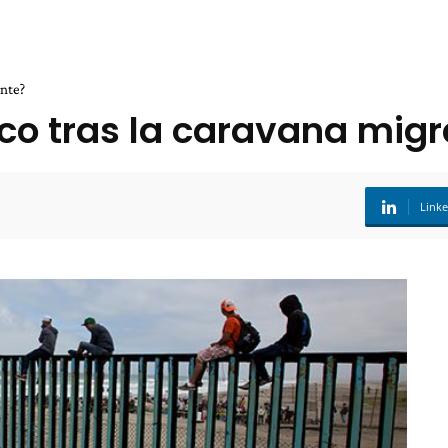
ante?
ico tras la caravana mig
Link