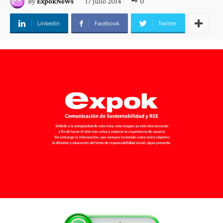
17 julio 2014
0
By
ExpokNews
Linkedin
Facebook
Twitter