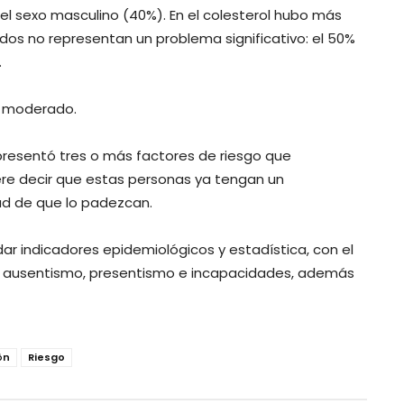
l sexo masculino (40%). En el colesterol hubo más
ridos no representan un problema significativo: el 50%
.
o moderado.
presentó tres o más factores de riesgo que
iere decir que estas personas ya tengan un
dad de que lo padezcan.
dar indicadores epidemiológicos y estadística, con el
del ausentismo, presentismo e incapacidades, además
òn
Riesgo