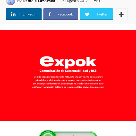
31 agosto 2017
0
By
Daniela Lazovska
Linkedin
Facebook
Twitter