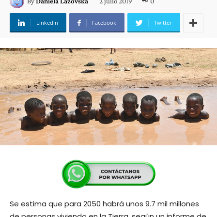
2 julio 2019
0
By
Daniela Lazovska
Linkedin
Facebook
Twitter
Se estima que para 2050 habrá unos 9.7 mil millones
de personas viviendo en la Tierra, según un informe de