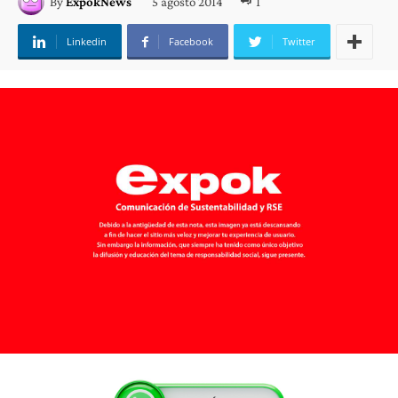
5 agosto 2014
1
By
ExpokNews
Linkedin
Facebook
Twitter