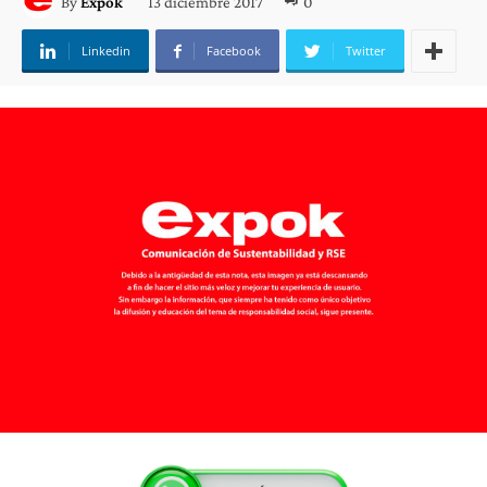
13 diciembre 2017
0
By
Expok
Linkedin
Facebook
Twitter