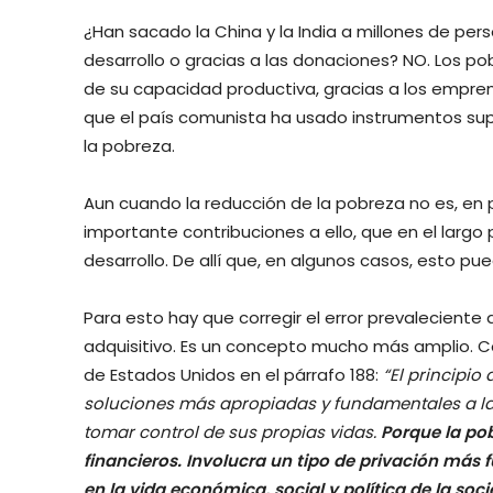
¿Han sacado la China y la India a millones de per
desarrollo o gracias a las donaciones? NO. Los pob
de su capacidad productiva, gracias a los emprendi
que el país comunista ha usado instrumentos supu
la pobreza.
Aun cuando la reducción de la pobreza no es, en 
importante contribuciones a ello, que en el largo p
desarrollo. De allí que, en algunos casos, esto pu
Para esto hay que corregir el error prevalecient
adquisitivo. Es un concepto mucho más amplio. C
de Estados Unidos en el párrafo 188:
“El principio
soluciones más apropiadas y fundamentales a la
tomar control de sus propias vidas.
Porque la pob
financieros. Involucra un tipo de privación más
en la vida económica, social y política de la soc