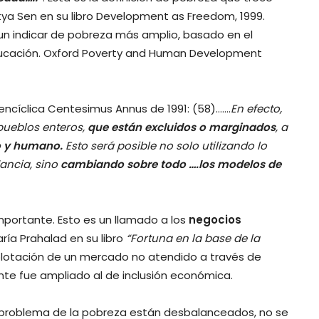
ya Sen en su libro Development as Freedom, 1999.
 un indicar de pobreza más amplio, basado en el
educación. Oxford Poverty and Human Development
ncíclica Centesimus Annus de 1991: (58)…….
En efecto,
 pueblos enteros,
que están excluidos o marginados
, a
o y humano.
Esto será posible no solo utilizando lo
ancia, sino
cambiando sobre todo ….los modelos de
mportante. Esto es un llamado a los
negocios
ría Prahalad en su libro
“Fortuna en la base de la
plotación de un mercado no atendido a través de
nte fue ampliado al de inclusión económica.
el problema de la pobreza están desbalanceados, no se