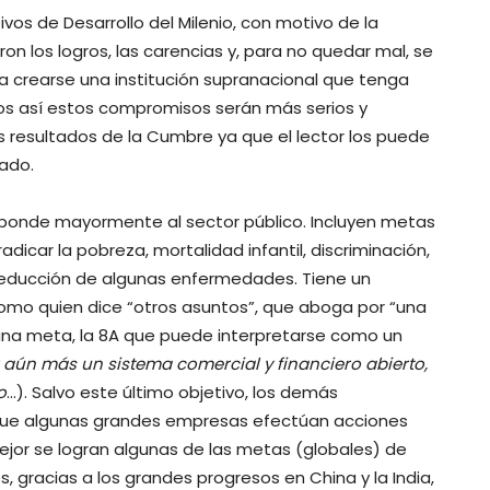
os de Desarrollo del Milenio, con motivo de la
n los logros, las carencias y, para no quedar mal, se
a crearse una institución supranacional que tenga
os así estos compromisos serán más serios y
os resultados de la Cumbre ya que el lector los puede
ado.
ponde mayormente al sector público. Incluyen metas
dicar la pobreza, mortalidad infantil, discriminación,
reducción de algunas enfermedades. Tiene un
como quien dice “otros asuntos”, que aboga por “una
 una meta, la 8A que puede interpretarse como un
 aún más un sistema comercial y financiero abierto,
o
…). Salvo este último objetivo, los demás
que algunas grandes empresas efectúan acciones
ejor se logran algunas de las metas (globales) de
, gracias a los grandes progresos en China y la India,