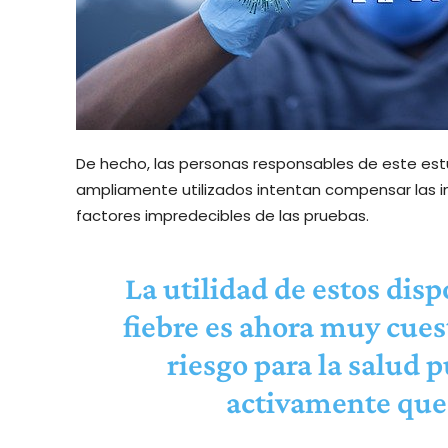
De hecho, las personas responsables de este est
ampliamente utilizados intentan compensar las i
factores impredecibles de las pruebas.
La utilidad de estos dis
fiebre es ahora muy cue
riesgo para la salud 
activamente que 