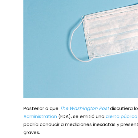
Posterior a que
The Washington Post
discutiera l
Administration
(FDA), se emitió una
alerta pública
podría conducir a mediciones inexactas y present
graves.