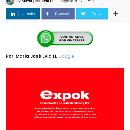
1 agosto 2013
1
By
María José Evia H
Linkedin
Facebook
Twitter
Por: María José Evia H.
Google