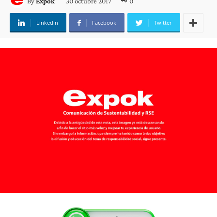
30 octubre 2017
0
By
Expok
Linkedin
Facebook
Twitter