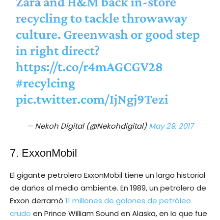
Zara and H&M back in-store
recycling to tackle throwaway
culture. Greenwash or good step
in right direct?
https://t.co/r4mAGCGV28
#recylcing
pic.twitter.com/IjNgj9Tezi
— Nekoh Digital (@Nekohdigital)
May 29, 2017
7. ExxonMobil
El gigante petrolero ExxonMobil tiene un largo historial
de daños al medio ambiente. En 1989, un petrolero de
Exxon derramó
11 millones de galones de petróleo
crudo
en Prince William Sound en Alaska, en lo que fue