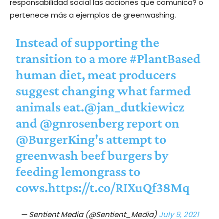
responsabilidad social las acciones que comunica? o
pertenece más a ejemplos de greenwashing.
Instead of supporting the
transition to a more
#PlantBased
human diet, meat producers
suggest changing what farmed
animals eat.
@jan_dutkiewicz
and
@gnrosenberg
report on
@BurgerKing
's attempt to
greenwash beef burgers by
feeding lemongrass to
cows.
https://t.co/RIXuQf38Mq
— Sentient Media (@Sentient_Media)
July 9, 2021